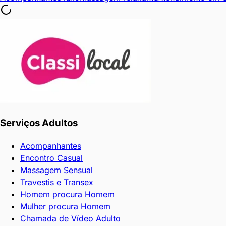
de
perto.
Conversamos
inicialmente
sobre
os
limites
do
casal
e
Serviços Adultos
o
que
Acompanhantes
preferem
Encontro Casual
e
Massagem Sensual
a
Travestis e Transex
partir
Homem procura Homem
disso
Mulher procura Homem
vou
Chamada de Vídeo Adulto
satisfazer