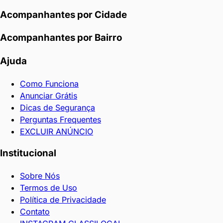
o
Acompanhantes por Cidade
fetiche
do
Acompanhantes por Bairro
casal
respeitando
Ajuda
os
limites
Como Funciona
que
Anunciar Grátis
vocês
Dicas de Segurança
colocaram.
Perguntas Frequentes
Posso
EXCLUIR ANÚNCIO
estimular
ela
Institucional
enquanto
o
Sobre Nós
clima
Termos de Uso
vai
Política de Privacidade
esquentando
Contato
a