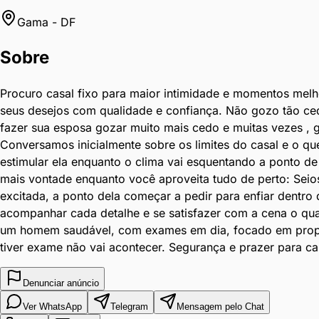
felicidade
Gama
-
DF
ao
casal,
Sobre
enquanto
demoro
Procuro casal fixo para maior intimidade e momentos melh
chegar
seus desejos com qualidade e confiança. Não gozo tão ce
na
fazer sua esposa gozar muito mais cedo e muitas vezes , g
hora
Conversamos inicialmente sobre os limites do casal e o que
de
estimular ela enquanto o clima vai esquentando a ponto d
gozar
mais vontade enquanto você aproveita tudo de perto: Seios
posso
excitada, a ponto dela começar a pedir para enfiar dentr
fazer
acompanhar cada detalhe e se satisfazer com a cena o qua
sua
um homem saudável, com exames em dia, focado em proporc
esposa
tiver exame não vai acontecer. Segurança e prazer para c
gozar
muito
mais
Denunciar anúncio
cedo
Ver WhatsApp
Telegram
Mensagem pelo Chat
e