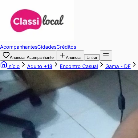
Homem
bom
de
Acompanhantes
Cidades
Créditos
cama
Anunciar Acompanhante
Anunciar
Entrar
Início
Adulto +18
Encontro Casual
Gama
-
DF
com
pau
grosso
e
exames