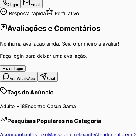
Ligar
Email
muitas
Resposta rápida
Perfil ativo
vezes
,
Avaliações e Comentários
garanto
que
sua
Nenhuma avaliação ainda. Seja o primeiro a avaliar!
esposa
Faça login para deixar uma avaliação.
vai
ter
Fazer Login
orgasmos
Ver WhatsApp
Chat
intensos
e
Tags do Anúncio
frequentes
enquanto
Adulto +18
Encontro Casual
Gama
você
aproveita
Pesquisas Populares na Categoria
tudo
isso
Acompanhantes luxo
Massagem relaxante
Atendimento em 