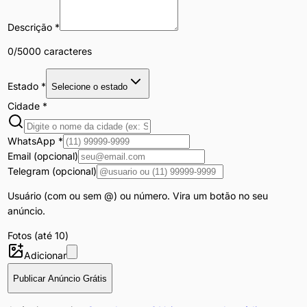
Descrição *
0
/5000 caracteres
Estado *
Selecione o estado
Cidade *
WhatsApp *
Email (opcional)
Telegram (opcional)
Usuário (com ou sem @) ou número. Vira um botão no seu
anúncio.
Fotos (até
10
)
Adicionar
Publicar Anúncio Grátis