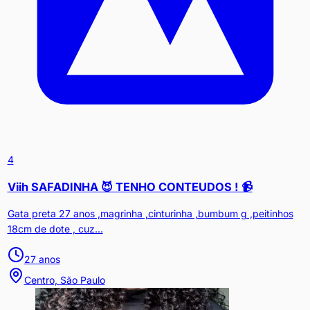
4
Viih SAFADINHA 😈 TENHO CONTEUDOS ! 📹
Gata preta 27 anos ,magrinha ,cinturinha ,bumbum g ,peitinhos
18cm de dote , cuz...
27
anos
Centro, São Paulo