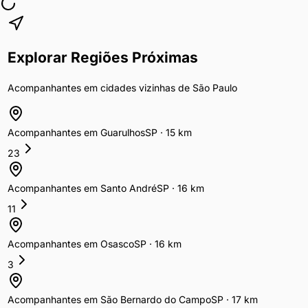
Explorar Regiões Próximas
Acompanhantes
em cidades vizinhas de
São Paulo
Acompanhantes
em
Guarulhos
SP
·
15
km
23
Acompanhantes
em
Santo André
SP
·
16
km
11
Acompanhantes
em
Osasco
SP
·
16
km
3
Acompanhantes
em
São Bernardo do Campo
SP
·
17
km