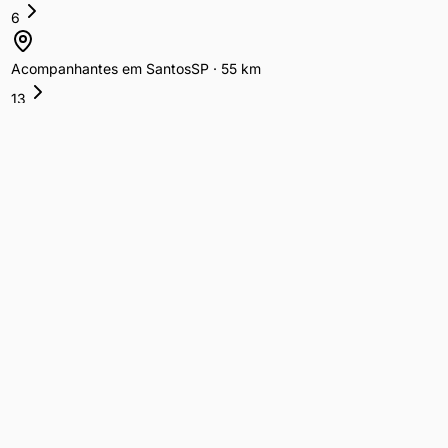
6
Acompanhantes
em
Santos
SP
·
55
km
13
Acompanhantes
em
Campinas
SP
·
84
km
48
Acompanhantes
em
Sorocaba
SP
·
84
km
26
Acompanhantes
em
São José dos Campos
SP
·
87
km
19
Acompanhantes
em
Ribeirão Preto
SP
·
291
km
19