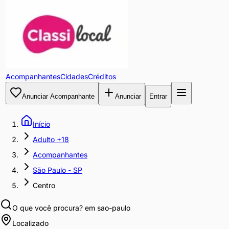
Acompanhantes
Cidades
Créditos
Anunciar Acompanhante
Anunciar
Entrar
Início
Adulto +18
Acompanhantes
São Paulo - SP
Centro
O que você procura?
em sao-paulo
Localizado