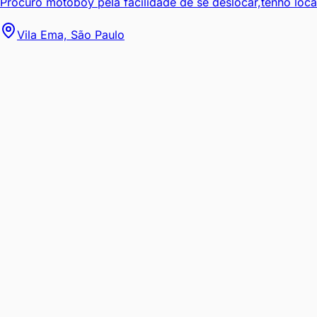
Procuro motoboy pela facilidade de se deslocar,tenho local
Vila Ema, São Paulo