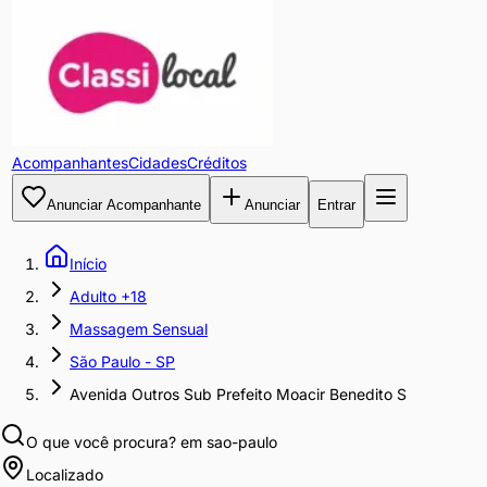
Acompanhantes
Cidades
Créditos
Anunciar Acompanhante
Anunciar
Entrar
Início
Adulto +18
Massagem Sensual
São Paulo - SP
Avenida Outros Sub Prefeito Moacir Benedito S
O que você procura?
em sao-paulo
Localizado