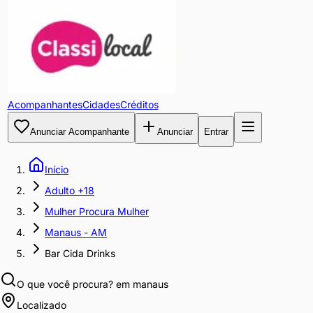
Acompanhantes
Cidades
Créditos
Anunciar Acompanhante
Anunciar
Entrar
Início
Adulto +18
Mulher Procura Mulher
Manaus - AM
Bar Cida Drinks
O que você procura?
em manaus
Localizado