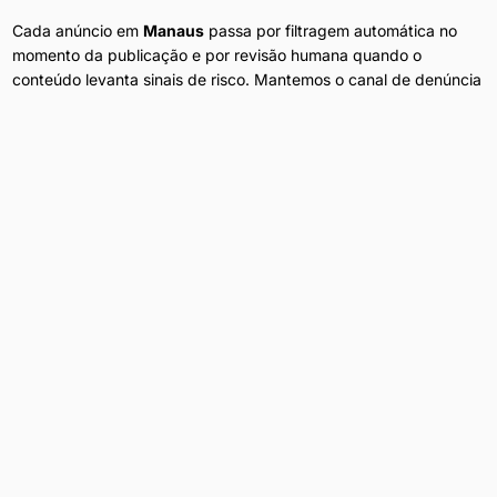
Cada anúncio em
Manaus
passa por filtragem automática no
momento da publicação e por revisão humana quando o
conteúdo levanta sinais de risco. Mantemos o canal de denúncia
ativo em cada perfil — anúncios reportados são removidos em
minutos. A navegação no portal não exige cadastro, e nenhum
dado do visitante é compartilhado com anunciantes ou terceiros.
Anúncios Diários
Conteúdo atualizado 24h por dia em
Manaus
.
Filtros por Bairro
Refine por bairro, preço e disponibilidade.