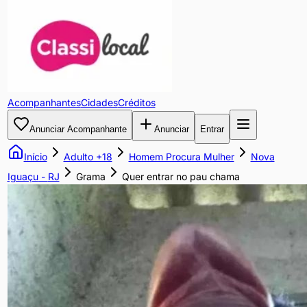
Quer
entrar
no
Acompanhantes
Cidades
Créditos
pau
Anunciar Acompanhante
Anunciar
Entrar
chama
Início
Adulto +18
Homem Procura Mulher
Nova
Sou
Iguaçu
-
RJ
Grama
Quer entrar no pau chama
comedor
de
mulheres
safadas
sem
frescura,
tenho
tesão