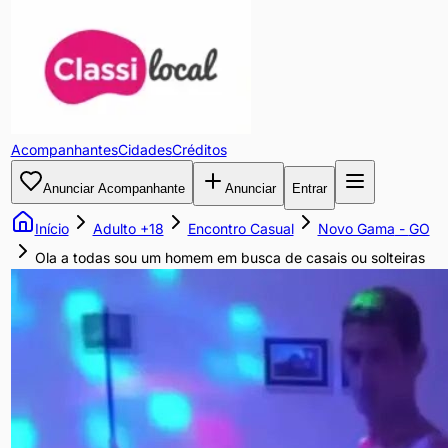
Ola
a
todas
Acompanhantes
Cidades
Créditos
sou
Anunciar Acompanhante
Anunciar
Entrar
um
Início
Adulto +18
Encontro Casual
Novo Gama
-
GO
homem
Ola a todas sou um homem em busca de casais ou solteiras
em
busca
de
casais