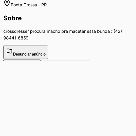
Ponta Grossa
-
PR
Sobre
crossdresser procura macho pra macetar essa bunda : (42)
98441-6859
Denunciar anúncio
Ver WhatsApp
Mensagem pelo Chat
Ligar
Email
Resposta rápida
Perfil ativo
Avaliações e Comentários
Nenhuma avaliação ainda. Seja o primeiro a avaliar!
Faça login para deixar uma avaliação.