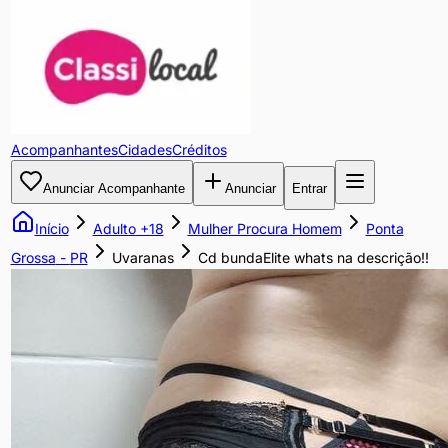
Cd
bundaElite
whats
Acompanhantes
Cidades
Créditos
na
Anunciar Acompanhante
Anunciar
Entrar
descrição!!
Início
Adulto +18
Mulher Procura Homem
Ponta
crossdresser
Grossa
-
PR
Uvaranas
Cd bundaElite whats na descrição!!
procura
macho
pra
macetar
essa
bunda
:
(42)