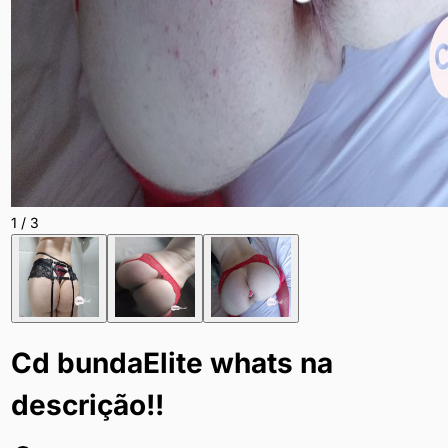
1
/
3
Cd bundaElite whats na
descrição!!