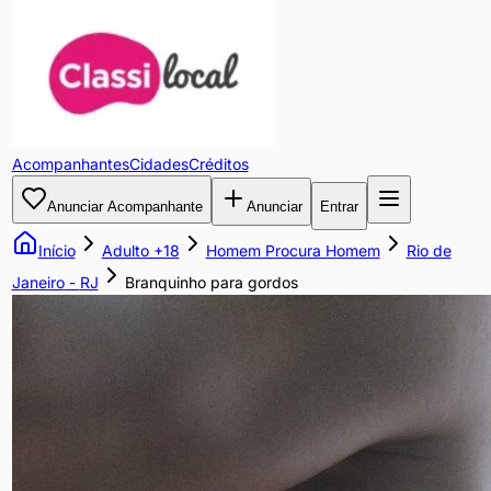
Branquinho
para
gordos
Acompanhantes
Cidades
Créditos
Branquinho,
Anunciar Acompanhante
Anunciar
Entrar
172cm,
62kg,
Início
Adulto +18
Homem Procura Homem
Rio de
para
Janeiro
-
RJ
Branquinho para gordos
homens
maduros,
acima
do
peso
e
peludos.
Não
ligue