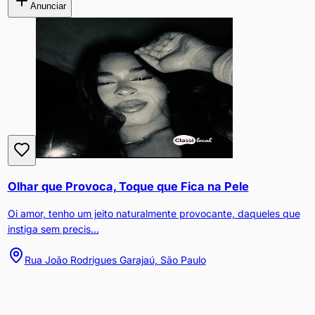
Anunciar
Olhar que Provoca, Toque que Fica na Pele
Oi amor, tenho um jeito naturalmente provocante, daqueles que
instiga sem precis...
Rua João Rodrigues Garajaú, São Paulo