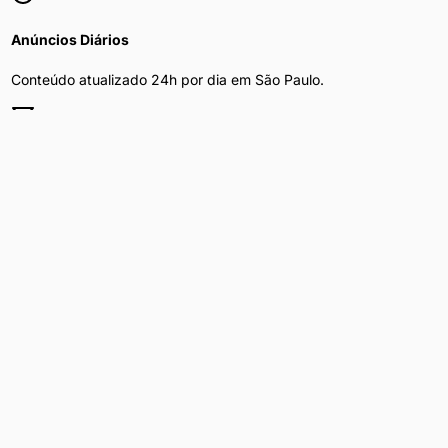
Anúncios Diários
Conteúdo atualizado 24h por dia em
São Paulo
.
Filtros por Bairro
Refine por bairro, preço e disponibilidade.
Privacidade Total
Sua navegação é segura e anônima.