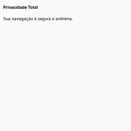
Privacidade Total
Sua navegação é segura e anônima.
Acompanhantes
em outros bairros de
São Bernardo do Campo
São Bernardo do Campo
Explorar Regiões Próximas
Acompanhantes
em cidades vizinhas de
São Bernardo do
Campo