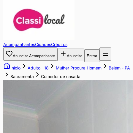
Comedor
de
casada
Acompanhantes
Cidades
Créditos
Curto
Anunciar Acompanhante
Anunciar
Entrar
uma
putaria
Início
Adulto +18
Mulher Procura Homem
Belém
-
PA
com
Sacramenta
Comedor de casada
casais
e
solteiras,
a3
DP
etc...
pode
chamar
amiguinha