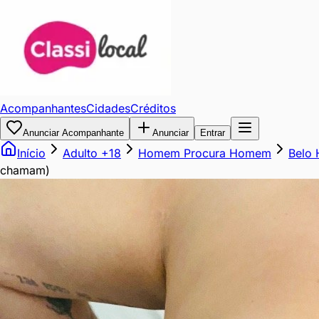
Seu
segredo
mais
Acompanhantes
Cidades
Créditos
gostoso
Anunciar Acompanhante
Anunciar
Entrar
Início
Adulto +18
Homem Procura Homem
Belo 
começa
chamam)
aqui
(homens
fracos
e