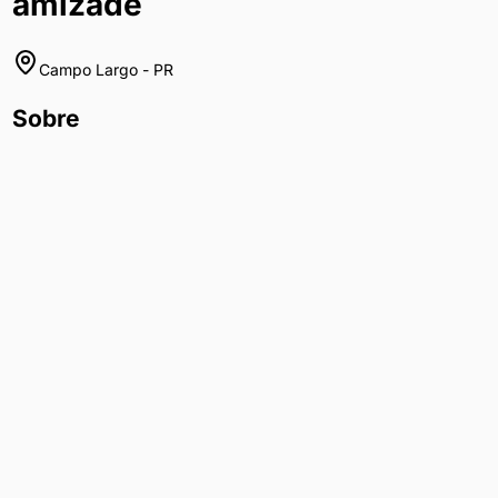
amizade
Campo Largo
-
PR
Sobre
Procuro homens que gostam de sair pra uma boa conversa
Denunciar anúncio
Ver WhatsApp
Mensagem pelo Chat
Ligar
Email
Resposta rápida
Perfil ativo
Avaliações e Comentários
Nenhuma avaliação ainda. Seja o primeiro a avaliar!