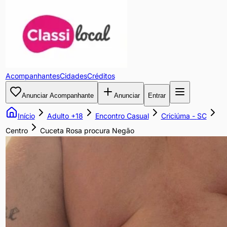
Cuceta
Rosa
procura
Acompanhantes
Cidades
Créditos
Negão
Anunciar Acompanhante
Anunciar
Entrar
Gordinho
Início
Adulto +18
Encontro Casual
Criciúma
-
SC
da
Centro
Cuceta Rosa procura Negão
cuceta
rosa
procura
diversão
com
Macho
🏢
Com
Local