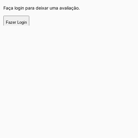
Faça login para deixar uma avaliação.
Fazer Login
Ver WhatsApp
Chat
Tags do Anúncio
Adulto +18
Encontro Casual
Criciúma
Centro
Pesquisas Populares na Categoria
Acompanhantes luxo
Massagem relaxante
Atendimento em
Criciúma
Massoterapeuta
Independentes
Encontros Casuais