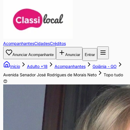
Topo
tudo
😍
Acompanhantes
Cidades
Créditos
Melhor
Anunciar Acompanhante
Anunciar
Entrar
experiência
da
Início
Adulto +18
Acompanhantes
Goiânia
-
GO
sua
Avenida Senador José Rodrigues de Morais Neto
Topo tudo
vida
😍
💦
🤤
Preço:
R$
0.00