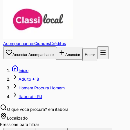
Acompanhantes
Cidades
Créditos
Anunciar Acompanhante
Anunciar
Entrar
Início
Adulto +18
Homem Procura Homem
Itaboraí - RJ
O que você procura?
em itaborai
Localizado
Pressione para filtrar