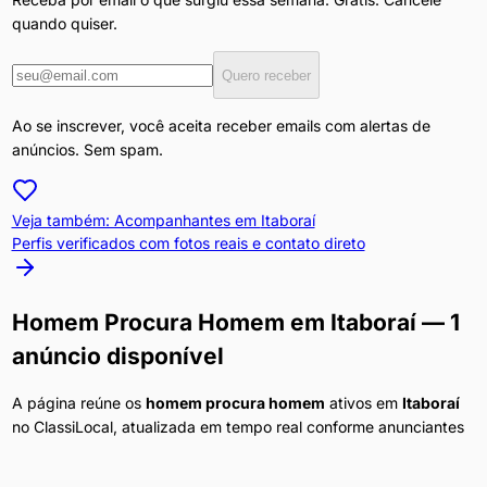
quando quiser.
Quero receber
Ao se inscrever, você aceita receber emails com alertas de
anúncios. Sem spam.
Veja também: Acompanhantes em
Itaboraí
Perfis verificados com fotos reais e contato direto
Homem Procura Homem
em
Itaboraí
— 1
anúncio disponível
A página reúne os
homem procura homem
ativos em
Itaboraí
no ClassiLocal, atualizada em tempo real conforme anunciantes
publicam ou retiram ads. Use os filtros no topo da página pra
refinar por preço, características ou disponibilidade.