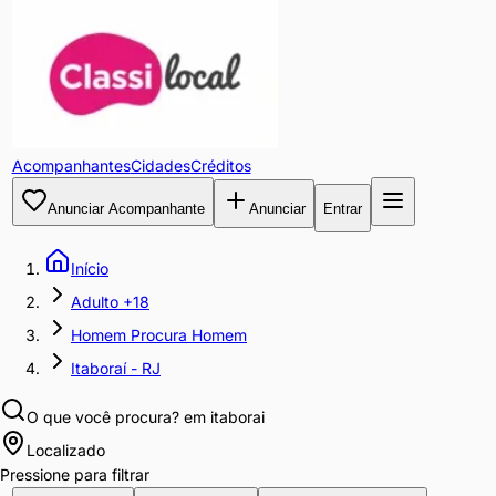
Acompanhantes
Cidades
Créditos
Anunciar Acompanhante
Anunciar
Entrar
Início
Adulto +18
Homem Procura Homem
Itaboraí - RJ
O que você procura?
em itaborai
Localizado
Pressione para filtrar