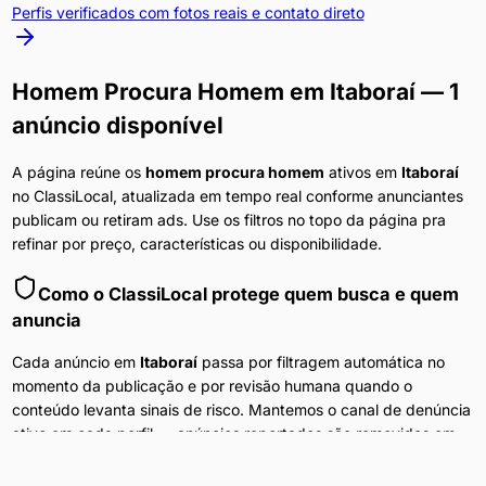
Perfis verificados com fotos reais e contato direto
Homem Procura Homem
em
Itaboraí
— 1
anúncio disponível
A página reúne os
homem procura homem
ativos em
Itaboraí
no ClassiLocal, atualizada em tempo real conforme anunciantes
publicam ou retiram ads. Use os filtros no topo da página pra
refinar por preço, características ou disponibilidade.
Como o ClassiLocal protege quem busca e quem
anuncia
Cada anúncio em
Itaboraí
passa por filtragem automática no
momento da publicação e por revisão humana quando o
conteúdo levanta sinais de risco. Mantemos o canal de denúncia
ativo em cada perfil — anúncios reportados são removidos em
minutos. A navegação no portal não exige cadastro, e nenhum
dado do visitante é compartilhado com anunciantes ou terceiros.