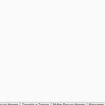
ocura Homem
Travestis e Transex
Mulher Procura Homem
Massagem 