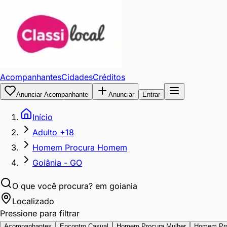
Acompanhantes
Cidades
Créditos
Anunciar Acompanhante
Anunciar
Entrar
Início
Adulto +18
Homem Procura Homem
Goiânia - GO
O que você procura?
em goiania
Localizado
Pressione para filtrar
Acompanhantes
Encontro Casual
Homem Procura Mulher
Homem Pr