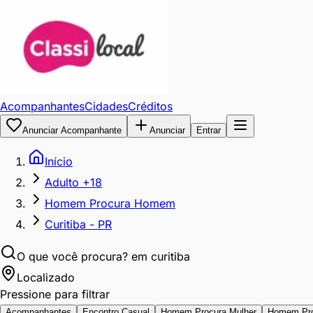
Acompanhantes
Cidades
Créditos
Anunciar Acompanhante
Anunciar
Entrar
Início
Adulto +18
Homem Procura Homem
Curitiba - PR
O que você procura?
em curitiba
Localizado
Pressione para filtrar
Acompanhantes
Encontro Casual
Homem Procura Mulher
Homem Pr