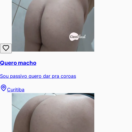
Quero macho
Sou passivo quero dar pra coroas
Curitiba