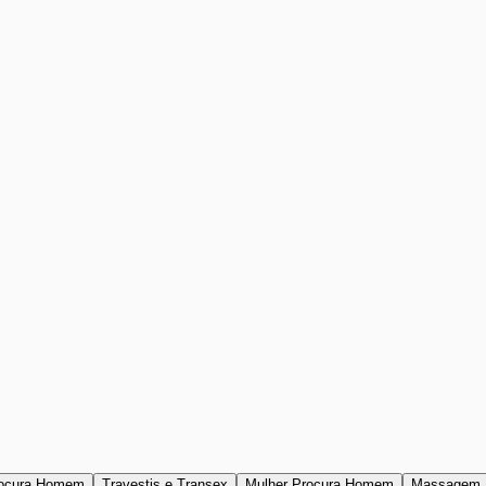
ocura Homem
Travestis e Transex
Mulher Procura Homem
Massagem 