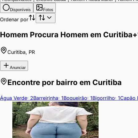
Disponíveis
Fotos
Ordenar por
Homem Procura Homem em Curitiba
+
Curitiba
,
PR
Anunciar
Encontre por bairro em
Curitiba
Água Verde
·
2
Barreirinha
·
1
Boqueirão
·
1
Bigorrilho
·
1
Capão 