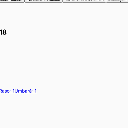
18
Raso
·
1
Umbará
·
1