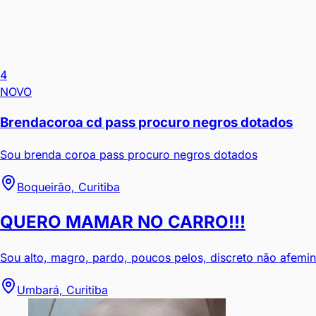
4
NOVO
Brendacoroa cd pass procuro negros dotados
Sou brenda coroa pass procuro negros dotados
Boqueirão, Curitiba
QUERO MAMAR NO CARRO!!!
Sou alto, magro, pardo, poucos pelos, discreto não afemi
Umbará, Curitiba