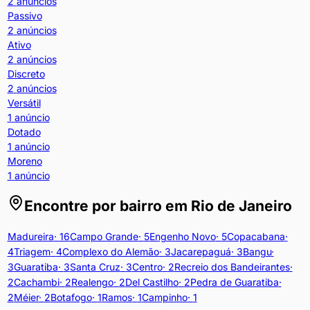
2
anúncios
Passivo
2
anúncios
Ativo
2
anúncios
Discreto
2
anúncios
Versátil
1
anúncio
Dotado
1
anúncio
Moreno
1
anúncio
Encontre por bairro em
Rio de Janeiro
Madureira
·
16
Campo Grande
·
5
Engenho Novo
·
5
Copacabana
·
4
Triagem
·
4
Complexo do Alemão
·
3
Jacarepaguá
·
3
Bangu
·
3
Guaratiba
·
3
Santa Cruz
·
3
Centro
·
2
Recreio dos Bandeirantes
·
2
Cachambi
·
2
Realengo
·
2
Del Castilho
·
2
Pedra de Guaratiba
·
2
Méier
·
2
Botafogo
·
1
Ramos
·
1
Campinho
·
1