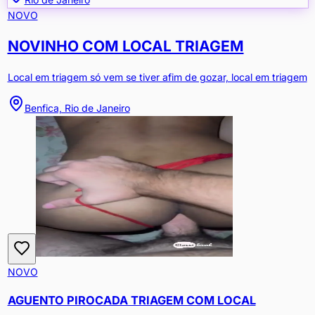
NOVO
NOVINHO COM LOCAL TRIAGEM
Local em triagem só vem se tiver afim de gozar, local em triagem
Benfica, Rio de Janeiro
NOVO
AGUENTO PIROCADA TRIAGEM COM LOCAL