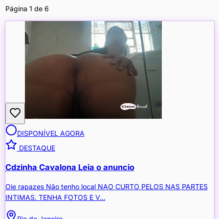
Página
1
de
6
DISPONÍVEL AGORA
DESTAQUE
Cdzinha Cavalona Leia o anuncio
Oie rapazes Não tenho local NAO CURTO PELOS NAS PARTES
INTIMAS. TENHA FOTOS E V...
Rio de Janeiro