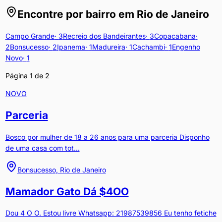
Encontre por bairro em
Rio de Janeiro
Campo Grande
·
3
Recreio dos Bandeirantes
·
3
Copacabana
·
2
Bonsucesso
·
2
Ipanema
·
1
Madureira
·
1
Cachambi
·
1
Engenho
Novo
·
1
Página
1
de
2
NOVO
Parceria
Bosco por mulher de 18 a 26 anos para uma parceria Disponho
de uma casa com tot...
Bonsucesso, Rio de Janeiro
Mamador Gato Dá $4OO
Dou 4 O O. Estou livre Whatsapp: 21987539856 Eu tenho fetiche