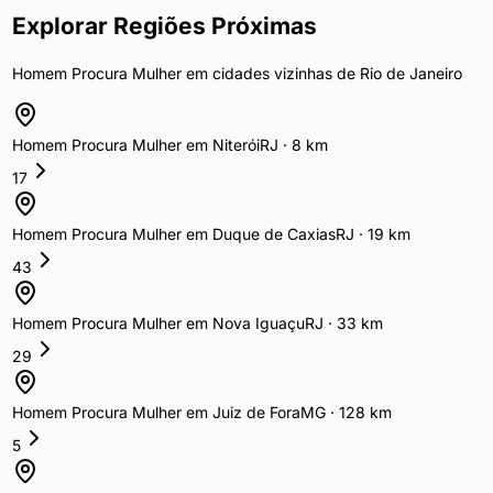
Explorar Regiões Próximas
Homem Procura Mulher
em cidades vizinhas de
Rio de Janeiro
Homem Procura Mulher
em
Niterói
RJ
·
8
km
17
Homem Procura Mulher
em
Duque de Caxias
RJ
·
19
km
43
Homem Procura Mulher
em
Nova Iguaçu
RJ
·
33
km
29
Homem Procura Mulher
em
Juiz de Fora
MG
·
128
km
5