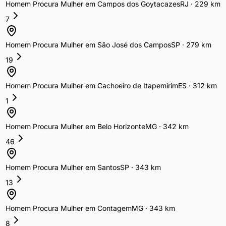
Homem Procura Mulher
em
Campos dos Goytacazes
RJ
·
229
km
7
Homem Procura Mulher
em
São José dos Campos
SP
·
279
km
19
Homem Procura Mulher
em
Cachoeiro de Itapemirim
ES
·
312
km
1
Homem Procura Mulher
em
Belo Horizonte
MG
·
342
km
46
Homem Procura Mulher
em
Santos
SP
·
343
km
13
Homem Procura Mulher
em
Contagem
MG
·
343
km
8