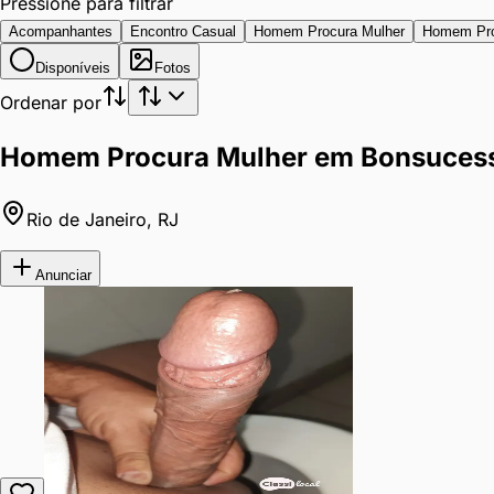
Pressione para filtrar
Acompanhantes
Encontro Casual
Homem Procura Mulher
Homem Pr
Disponíveis
Fotos
Ordenar por
Homem Procura Mulher em Bonsucesso
Rio de Janeiro
,
RJ
Anunciar