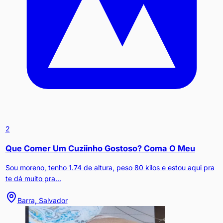
2
Que Comer Um Cuziinho Gostoso? Coma O Meu
Sou moreno, tenho 1.74 de altura, peso 80 kilos e estou aqui pra
te dá muito pra...
Barra, Salvador