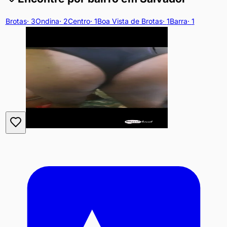
Brotas
·
3
Ondina
·
2
Centro
·
1
Boa Vista de Brotas
·
1
Barra
·
1