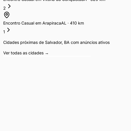
2
Encontro Casual
em
Arapiraca
AL
·
410
km
1
Cidades próximas de
Salvador
,
BA
com anúncios ativos
Ver todas as cidades →
Serviços Adultos
Acompanhantes