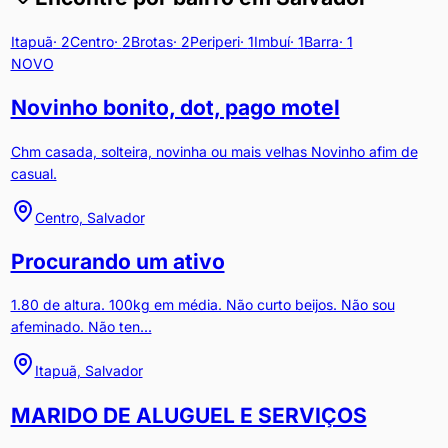
Itapuã
·
2
Centro
·
2
Brotas
·
2
Periperi
·
1
Imbuí
·
1
Barra
·
1
NOVO
Novinho bonito, dot, pago motel
Chm casada, solteira, novinha ou mais velhas Novinho afim de
casual.
Centro, Salvador
Procurando um ativo
1.80 de altura. 100kg em média. Não curto beijos. Não sou
afeminado. Não ten...
Itapuã, Salvador
MARIDO DE ALUGUEL E SERVIÇOS