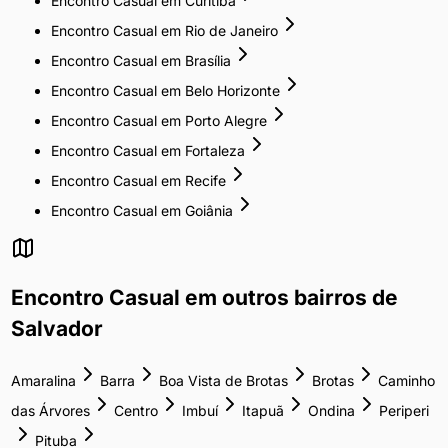
Encontro Casual
em
Curitiba
Encontro Casual
em
Rio de Janeiro
Encontro Casual
em
Brasília
Encontro Casual
em
Belo Horizonte
Encontro Casual
em
Porto Alegre
Encontro Casual
em
Fortaleza
Encontro Casual
em
Recife
Encontro Casual
em
Goiânia
Encontro Casual
em outros bairros de
Salvador
Amaralina
Barra
Boa Vista de Brotas
Brotas
Caminho
das Árvores
Centro
Imbuí
Itapuã
Ondina
Periperi
Pituba