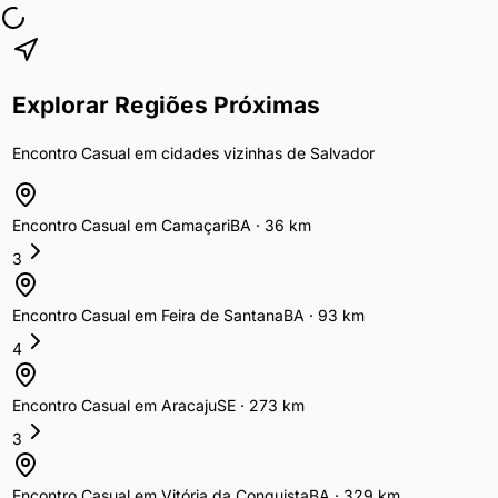
Explorar Regiões Próximas
Encontro Casual
em cidades vizinhas de
Salvador
Encontro Casual
em
Camaçari
BA
·
36
km
3
Encontro Casual
em
Feira de Santana
BA
·
93
km
4
Encontro Casual
em
Aracaju
SE
·
273
km
3
Encontro Casual
em
Vitória da Conquista
BA
·
329
km