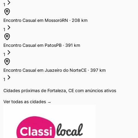
1
Encontro Casual
em
Mossoró
RN
·
208
km
1
Encontro Casual
em
Patos
PB
·
391
km
1
Encontro Casual
em
Juazeiro do Norte
CE
·
397
km
1
Cidades próximas de
Fortaleza
,
CE
com anúncios ativos
Ver todas as cidades →