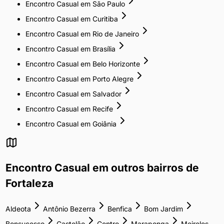
Encontro Casual
em
São Paulo
Encontro Casual
em
Curitiba
Encontro Casual
em
Rio de Janeiro
Encontro Casual
em
Brasília
Encontro Casual
em
Belo Horizonte
Encontro Casual
em
Porto Alegre
Encontro Casual
em
Salvador
Encontro Casual
em
Recife
Encontro Casual
em
Goiânia
Encontro Casual
em outros bairros de
Fortaleza
Aldeota
Antônio Bezerra
Benfica
Bom Jardim
Bonsucesso
Castelão
Centro
Maraponga
Meireles