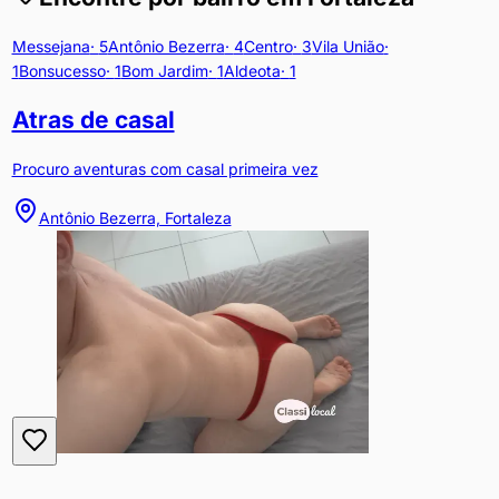
Messejana
·
5
Antônio Bezerra
·
4
Centro
·
3
Vila União
·
1
Bonsucesso
·
1
Bom Jardim
·
1
Aldeota
·
1
Atras de casal
Procuro aventuras com casal primeira vez
Antônio Bezerra, Fortaleza