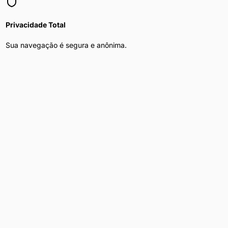
Privacidade Total
Sua navegação é segura e anônima.
Mulher Procura Homem
nas principais
capitais do Brasil
Explore
mulher procura homem
nas maiores cidades do país
Mulher Procura Homem
em
São Paulo
Mulher Procura Homem
em
Curitiba
Mulher Procura Homem
em
Rio de Janeiro
Mulher Procura Homem
em
Brasília
Mulher Procura Homem
em
Belo Horizonte
Mulher Procura Homem
em
Porto Alegre