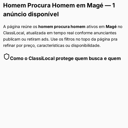
Homem Procura Homem
em
Magé
— 1
anúncio disponível
A página reúne os
homem procura homem
ativos em
Magé
no
ClassiLocal, atualizada em tempo real conforme anunciantes
publicam ou retiram ads. Use os filtros no topo da página pra
refinar por preço, características ou disponibilidade.
Como o ClassiLocal protege quem busca e quem
anuncia
Cada anúncio em
Magé
passa por filtragem automática no
momento da publicação e por revisão humana quando o
conteúdo levanta sinais de risco. Mantemos o canal de denúncia
ativo em cada perfil — anúncios reportados são removidos em
minutos. A navegação no portal não exige cadastro, e nenhum
dado do visitante é compartilhado com anunciantes ou terceiros.