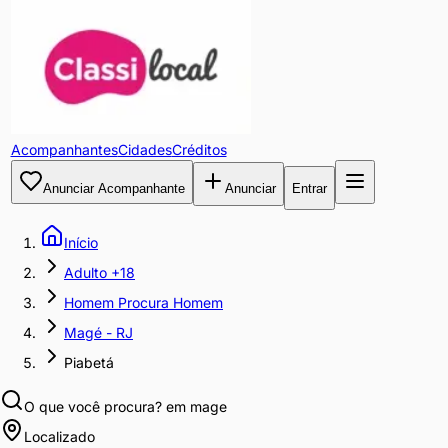
Acompanhantes
Cidades
Créditos
Anunciar Acompanhante
Anunciar
Entrar
Início
Adulto +18
Homem Procura Homem
Magé - RJ
Piabetá
O que você procura?
em mage
Localizado