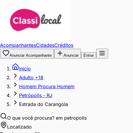
Acompanhantes
Cidades
Créditos
Anunciar Acompanhante
Anunciar
Entrar
Início
Adulto +18
Homem Procura Homem
Petrópolis - RJ
Estrada do Carangola
O que você procura?
em petropolis
Localizado