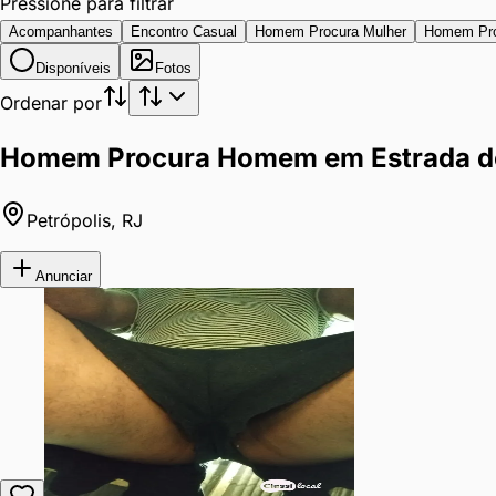
Pressione para filtrar
Acompanhantes
Encontro Casual
Homem Procura Mulher
Homem Pr
Disponíveis
Fotos
Ordenar por
Homem Procura Homem em Estrada do 
Petrópolis
,
RJ
Anunciar