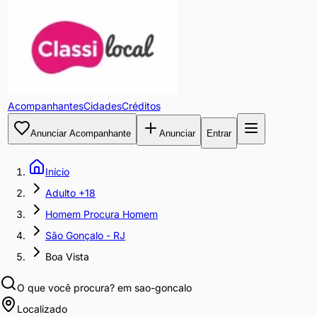
Acompanhantes
Cidades
Créditos
Anunciar Acompanhante
Anunciar
Entrar
Início
Adulto +18
Homem Procura Homem
São Gonçalo - RJ
Boa Vista
O que você procura?
em sao-goncalo
Localizado