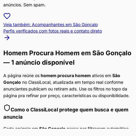
anúncios. Sem spam.
Veja também: Acompanhantes em
São Gonçalo
Perfis verificados com fotos reais e contato direto
Homem Procura Homem
em
São Gonçalo
— 1 anúncio disponível
A página reúne os
homem procura homem
ativos em
São
Gonçalo
no ClassiLocal, atualizada em tempo real conforme
anunciantes publicam ou retiram ads. Use os filtros no topo da
página pra refinar por preço, características ou disponibilidade.
Como o ClassiLocal protege quem busca e quem
anuncia
Cada anúncio em
São Gonçalo
passa por filtragem automática
no momento da publicação e por revisão humana quando o