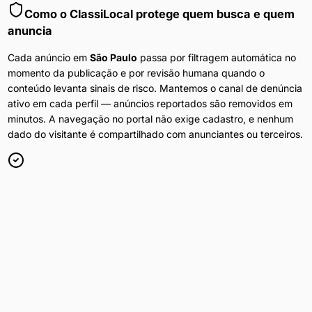
Como o ClassiLocal protege quem busca e quem
anuncia
Cada anúncio em
São Paulo
passa por filtragem automática no
momento da publicação e por revisão humana quando o
conteúdo levanta sinais de risco. Mantemos o canal de denúncia
ativo em cada perfil — anúncios reportados são removidos em
minutos. A navegação no portal não exige cadastro, e nenhum
dado do visitante é compartilhado com anunciantes ou terceiros.
Anúncios Diários
Conteúdo atualizado 24h por dia em
São Paulo
.
Filtros por Bairro
Refine por bairro, preço e disponibilidade.