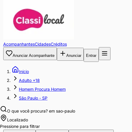
Acompanhantes
Cidades
Créditos
Anunciar Acompanhante
Anunciar
Entrar
Início
Adulto +18
Homem Procura Homem
São Paulo - SP
O que você procura?
em sao-paulo
Localizado
Pressione para filtrar