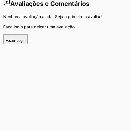
Avaliações e Comentários
Nenhuma avaliação ainda. Seja o primeiro a avaliar!
Faça login para deixar uma avaliação.
Fazer Login
Ver WhatsApp
Chat
Tags do Anúncio
Adulto +18
Homem Procura Homem
João Pessoa
Pesquisas Populares na Categoria
Acompanhantes luxo
Massagem relaxante
Atendimento em João
Pessoa
Massoterapeuta
Independentes
Encontros Casuais