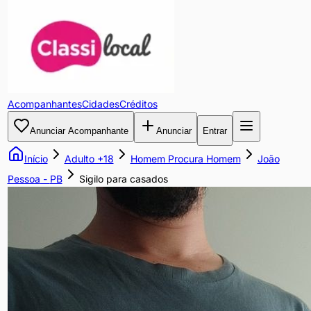
Sigilo
para
casados
Acompanhantes
Cidades
Créditos
Procuro
Anunciar Acompanhante
Anunciar
Entrar
caras
casados
Início
Adulto +18
Homem Procura Homem
João
sigilosos
Pessoa
-
PB
Sigilo para casados
para
sexo
sem
envolvimento
financeiro
Curto
caminhoneiros,
porteiros,
policiais,