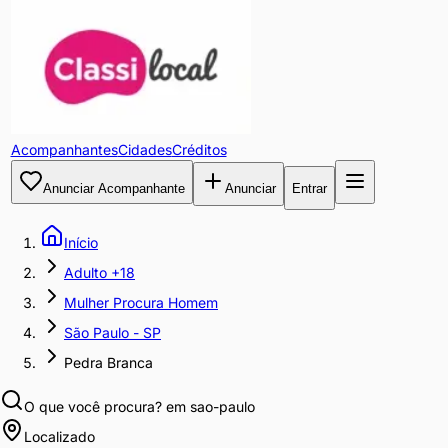
Acompanhantes
Cidades
Créditos
Anunciar Acompanhante
Anunciar
Entrar
Início
Adulto +18
Mulher Procura Homem
São Paulo - SP
Pedra Branca
O que você procura?
em sao-paulo
Localizado