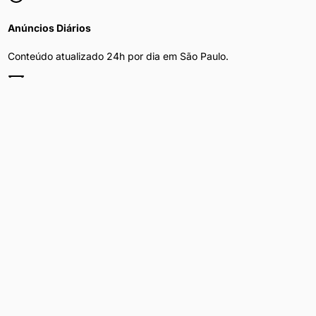
Anúncios Diários
Conteúdo atualizado 24h por dia em
São Paulo
.
Filtros por Bairro
Refine por bairro, preço e disponibilidade.
Privacidade Total
Sua navegação é segura e anônima.