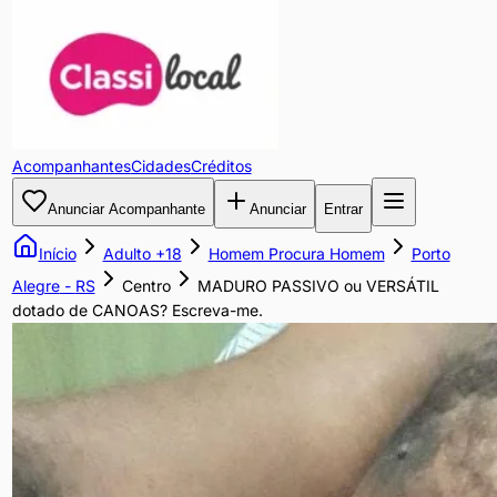
MADURO
PASSIVO
ou
Acompanhantes
Cidades
Créditos
VERSÁTIL
Anunciar Acompanhante
Anunciar
Entrar
dotado
Início
Adulto +18
Homem Procura Homem
Porto
de
Alegre
-
RS
Centro
MADURO PASSIVO ou VERSÁTIL
dotado de CANOAS? Escreva-me.
CANOAS?
Escreva-
me.
É
engraçado