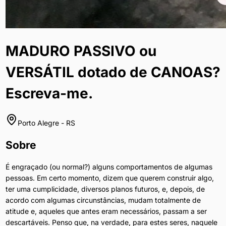
adicione
como
AMIGO
se
MADURO PASSIVO ou
tiver
100%
VERSÁTIL dotado de CANOAS?
de
CERTEZA
Escreva-me.
de
que
busca
Porto Alegre
-
RS
algo
REAL
Sobre
com
UMA
É engraçado (ou normal?) alguns comportamentos de algumas
ÚNICA
pessoas. Em certo momento, dizem que querem construir algo,
PESSOA.
ter uma cumplicidade, diversos planos futuros, e, depois, de
O
acordo com algumas circunstâncias, mudam totalmente de
site
atitude e, aqueles que antes eram necessários, passam a ser
tem
descartáveis. Penso que, na verdade, para estes seres, naquele