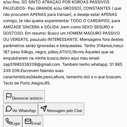
e/ou fino. SÓ SINTO ATRAÇÃO POR KOROAS PASSIVOS
CISGÊNERO(não
PAUZUDOS- Pau GRANDE e/ou GROSSO), CONSTANTES ( que
gosto
não procurem APENAS para transar), e deseje estar APENAS
de
comigo, (e não queira experimentar TODO O CARDÁPIO), para
afeminados-
AMIZADE SINCERA e SÓLIDA ,bem como SEXO SEGURO e
NÃO
GOSTOSO. Em resumo: Busco um HOMEM MADURO PASSIVO
ESTOU
OU VERSÁTIL pauzudo INTERESSANTE. Mensagens fora destes
INTERESSADO
parâmetros serão ignoradas e bloqueadas. Tenho 314anos,meço
EM
187 peso 94kgs, negro, pêlos,ATIVO,19cms Àqueles que se
MULHERES,TRAVESTIS,TRANS,CDS,NAO
enquadrarem na minha busca,deixo aqui meu email:
BINARIOS),MADURO
zap51985339209@gmail.com
. Também tenho whatapp: 51 985
(única,
339 209.Escrevam falando suas
apenas
características(idade,peso,altura, tamanho do) e o que buscam.
e
Teclo de Porto Alegre,RS.
exclusivamente
MAIOR
de
Denunciar anúncio
55
ANOS-
Ver WhatsApp
Mensagem pelo Chat
abaixo
desta
Ligar
Email