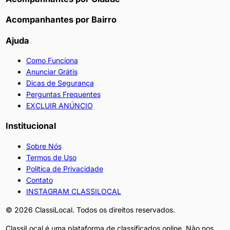
SAIBA
Acompanhantes por Bairro
DAR
e
Ajuda
CHUPAR
E
Como Funciona
BEIJAR,TENHA
Anunciar Grátis
local
Dicas de Segurança
(ou
Perguntas Frequentes
arranje
EXCLUIR ANÚNCIO
um)e
TAMBÉM
Institucional
seja
dotado
Sobre Nós
como
Termos de Uso
eu
Política de Privacidade
(tenho
Contato
19
INSTAGRAM CLASSILOCAL
centímetros
©
2026
ClassiLocal. Todos os direitos reservados.
de
PAU.NÃO
ClassiLocal é uma plataforma de classificados online. Não nos