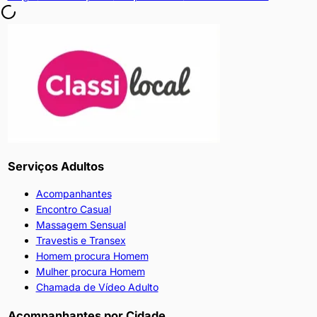
transar,
sem
o
MÍNIMO
de
intimidade,
pule
para
o
próximo
perfil),SAUDÁVEL,EDUCADO,HIGIÊNICO,INTERESSADO(que
Serviços Adultos
realmente
SAIBA
Acompanhantes
o
Encontro Casual
que
Massagem Sensual
quer
Travestis e Transex
e
Homem procura Homem
FAÇA
Mulher procura Homem
ACONTECER),que
Chamada de Vídeo Adulto
GOSTE
e
Acompanhantes por Cidade