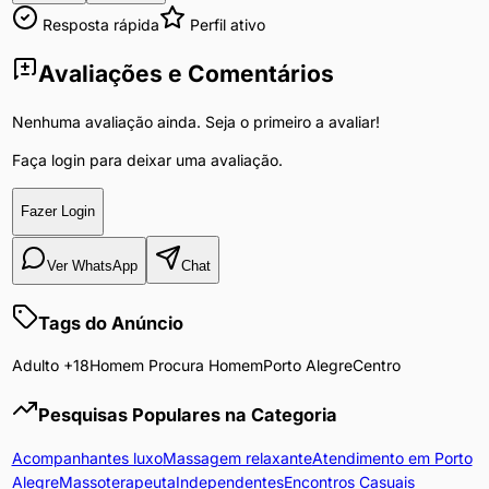
idade
Resposta rápida
Perfil ativo
nem
percam
Avaliações e Comentários
tempo
em
Nenhuma avaliação ainda. Seja o primeiro a avaliar!
escrever)
que,
Faça login para deixar uma avaliação.
antes
de
Fazer Login
tudo,
DESENVOLVA
Ver WhatsApp
Chat
uma
conversa
Tags do Anúncio
sadia
e
Adulto +18
Homem Procura Homem
Porto Alegre
Centro
agradável
(se
Pesquisas Populares na Categoria
pretendes
chegar
Acompanhantes luxo
Massagem relaxante
Atendimento em Porto
e
Alegre
Massoterapeuta
Independentes
Encontros Casuais