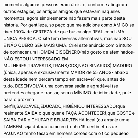
diversas
momento algumas pessoas eram úteis, e, conforme atingiram
alternativas,
outros estágios, os antigos amigos que estavam naqueles
mas
momentos, agora simplesmente não fazem mais parte desta
não
história. Por gentileza, só peço que me adicione como AMIGO se
SOU
tiver 100% de CERTEZA de que busca algo REAL com UMA
E
ÚNICA PESSOA. O site tem diversas alternativas, mas não SOU
NÃO
E NÃO QUERO SER MAIS UMA. Criei este anúncio com o intuito
QUERO
de conhecer um HOMEM CISGÊNERO(não gosto de afeminados-
SER
NÃO ESTOU INTERESSADO EM
MAIS
MULHERES,TRAVESTIS,TRANS,CDS,NAO BINARIOS),MADURO
UMA.
(única, apenas e exclusivamente MAIOR de 55 ANOS- abaixo
Criei
desta idade nem percam tempo em escrever) que, antes de
este
tudo, DESENVOLVA uma conversa sadia e agradável (se
anúncio
pretendes chegar e transar, sem o MÍNIMO de intimidade, pule
com
para o próximo
o
perfil),SAUDÁVEL,EDUCADO,HIGIÊNICO,INTERESSADO(que
intuito
realmente SAIBA o que quer e FAÇA ACONTECER),que GOSTE e
de
SAIBA DAR e CHUPAR E BEIJAR,TENHA local (ou arranje um)e
conhecer
TAMBÉM seja dotado como eu (tenho 19 centímetros de
um
PAU.NÃO tenho tesão em homens coroas com o tico pequeno
HOMEM