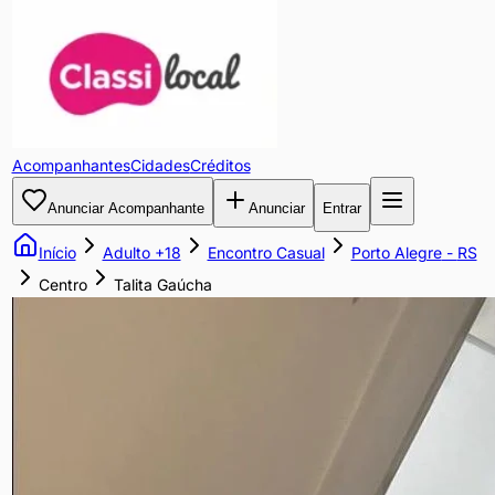
Talita
Gaúcha
Sua
Acompanhantes
Cidades
Créditos
melhor
companhia
Anunciar Acompanhante
Anunciar
Entrar
de
prazer
Início
Adulto +18
Encontro Casual
Porto Alegre
-
RS
para
Centro
Talita Gaúcha
este
outono.
Casais
e
homens
para
deliciosos
encontros
reais