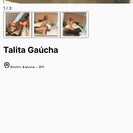
1
/
3
Talita Gaúcha
Porto Alegre
-
RS
Sobre
Sua melhor companhia de prazer para este outono. Casais e
homens para deliciosos encontros reais casuais para trocas de
prazer. 30 anos, discreta, cheirosa, educada, fogosa e muito
tarada. Todos os dias, a partir das 14h30 até às 22h30. Contato
direto via whatsapp. Espero seu contato, beijos.