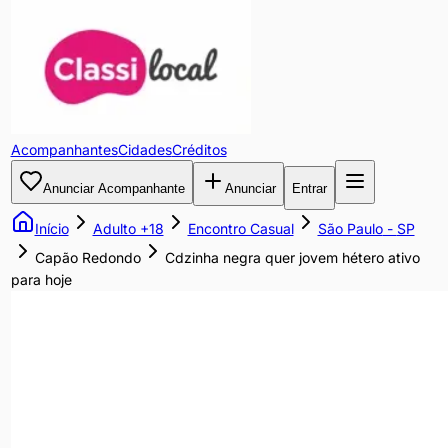
Cdzinha
negra
quer
Acompanhantes
Cidades
Créditos
jovem
Anunciar Acompanhante
Anunciar
Entrar
hétero
Início
Adulto +18
Encontro Casual
São Paulo
-
SP
ativo
Capão Redondo
Cdzinha negra quer jovem hétero ativo
para hoje
para
hoje
Sou
uma
cdzinha