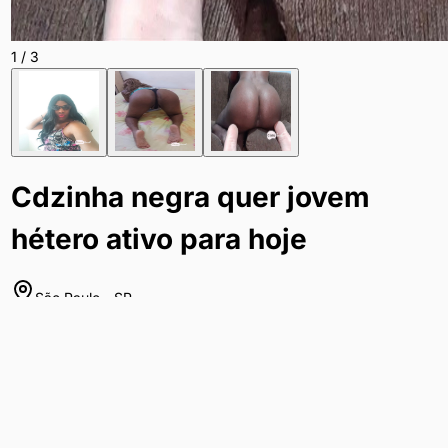
1
/
3
Cdzinha negra quer jovem
hétero ativo para hoje
São Paulo
-
SP
Sobre
Sou uma cdzinha negra (gayzinho passivo vestido de mulher),
totalmente passivo, 28 anos, rabuda e com cuzinho bem liso e
apertado. Busco heteros ativos de até no máximo 35 anos,