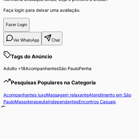
Faça login para deixar uma avaliação.
Fazer Login
Ver WhatsApp
Chat
Tags do Anúncio
Adulto +18
Acompanhantes
São Paulo
Penha
Pesquisas Populares na Categoria
Acompanhantes luxo
Massagem relaxante
Atendimento em São
Paulo
Massoterapeuta
Independentes
Encontros Casuais