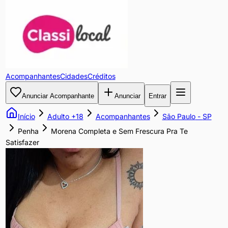
Morena
Completa
e
Acompanhantes
Cidades
Créditos
Sem
Anunciar Acompanhante
Anunciar
Entrar
Frescura
Início
Adulto +18
Acompanhantes
São Paulo
-
SP
Pra
Penha
Morena Completa e Sem Frescura Pra Te
Satisfazer
Te
Satisfazer
Sou
morena,
magra,