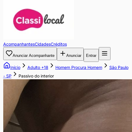
Passivo
do
interior
Acompanhantes
Cidades
Créditos
Sou
Anunciar Acompanhante
Anunciar
Entrar
da
região
Início
Adulto +18
Homem Procura Homem
São Paulo
de
-
SP
Passivo do interior
bauru,
sou
somente
passivo,
sou
discreto.
Busco
amigos
da