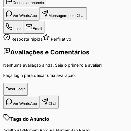
Denunciar anúncio
Ver WhatsApp
Mensagem pelo Chat
Ligar
Email
Resposta rápida
Perfil ativo
Avaliações e Comentários
Nenhuma avaliação ainda. Seja o primeiro a avaliar!
Faça login para deixar uma avaliação.
Fazer Login
Ver WhatsApp
Chat
Tags do Anúncio
Adulto +18
Homem Procura Homem
São Paulo