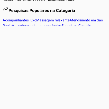
Pesquisas Populares na Categoria
Acompanhantes luxo
Massagem relaxante
Atendimento em São
Paulo
Massoterapeuta
Independentes
Encontros Casuais
Serviços Adultos
Acompanhantes
Encontro Casual
Massagem Sensual