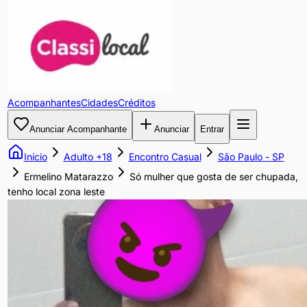
Só
mulher
que
Acompanhantes
Cidades
Créditos
gosta
Anunciar Acompanhante
Anunciar
Entrar
de
Início
Adulto +18
Encontro Casual
São Paulo
-
SP
ser
Ermelino Matarazzo
Só mulher que gosta de ser chupada,
tenho local zona leste
chupada,
tenho
local
zona