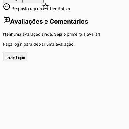
Resposta rápida
Perfil ativo
Avaliações e Comentários
Nenhuma avaliação ainda. Seja o primeiro a avaliar!
Faça login para deixar uma avaliação.
Fazer Login
Ver WhatsApp
Chat
Tags do Anúncio
Adulto +18
Encontro Casual
São Paulo
Ermelino Matarazzo
Pesquisas Populares na Categoria
Acompanhantes luxo
Massagem relaxante
Atendimento em São