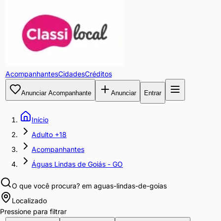
Acompanhantes
Cidades
Créditos
Anunciar Acompanhante
Anunciar
Entrar
Início
Adulto +18
Acompanhantes
Águas Lindas de Goiás - GO
O que você procura?
em aguas-lindas-de-goias
Localizado
Pressione para filtrar