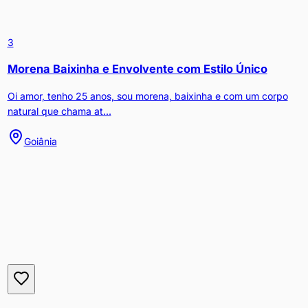
3
Morena Baixinha e Envolvente com Estilo Único
Oi amor, tenho 25 anos, sou morena, baixinha e com um corpo
natural que chama at...
Goiânia