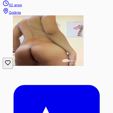
52
anos
Goiânia