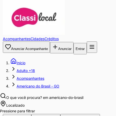
Acompanhantes
Cidades
Créditos
Anunciar Acompanhante
Anunciar
Entrar
Início
Adulto +18
Acompanhantes
Americano do Brasil - GO
O que você procura?
em americano-do-brasil
Localizado
Pressione para filtrar