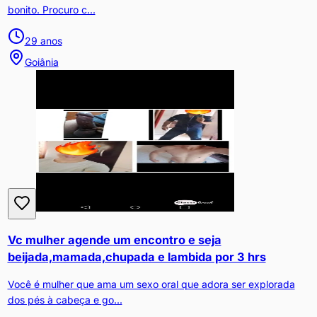
bonito. Procuro c...
29
anos
Goiânia
Vc mulher agende um encontro e seja
beijada,mamada,chupada e lambida por 3 hrs
Você é mulher que ama um sexo oral que adora ser explorada
dos pés à cabeça e go...