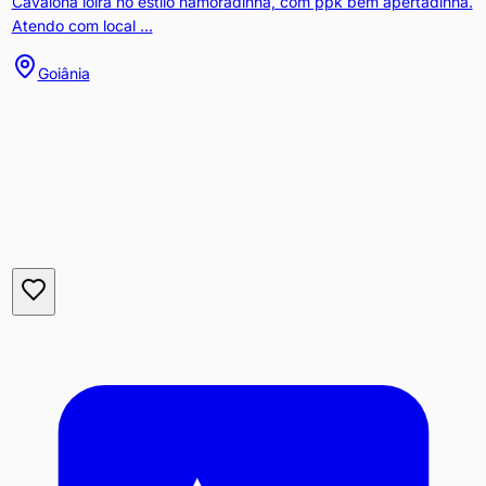
Cavalona loira no estilo namoradinha, com ppk bem apertadinha.
Atendo com local ...
Goiânia