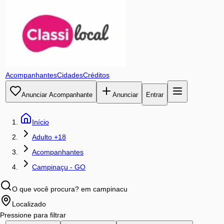
Acompanhantes
Cidades
Créditos
Anunciar Acompanhante
Anunciar
Entrar
Início
Adulto +18
Acompanhantes
Campinaçu - GO
O que você procura?
em campinacu
Localizado
Pressione para filtrar