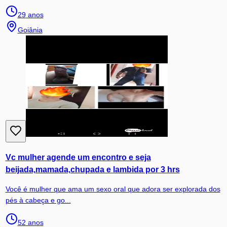
29
anos
Goiânia
Vc mulher agende um encontro e seja
beijada,mamada,chupada e lambida por 3 hrs
Você é mulher que ama um sexo oral que adora ser explorada dos
pés à cabeça e go...
52
anos