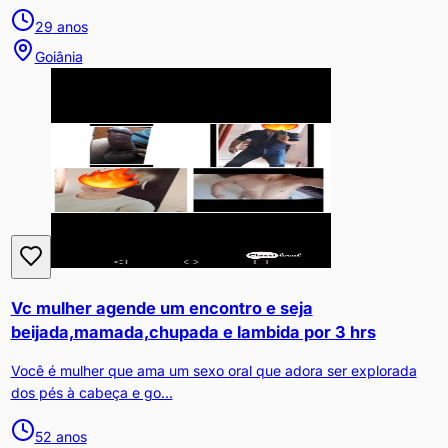
29
anos
Goiânia
Vc mulher agende um encontro e seja
beijada,mamada,chupada e lambida por 3 hrs
Você é mulher que ama um sexo oral que adora ser explorada
dos pés à cabeça e go...
52
anos