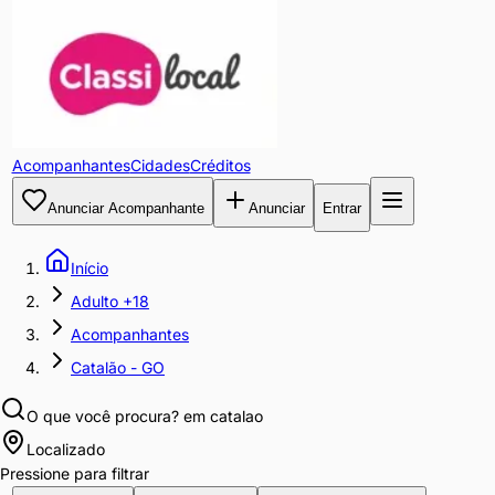
Acompanhantes
Cidades
Créditos
Anunciar Acompanhante
Anunciar
Entrar
Início
Adulto +18
Acompanhantes
Catalão - GO
O que você procura?
em catalao
Localizado
Pressione para filtrar