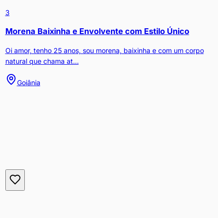
3
Morena Baixinha e Envolvente com Estilo Único
Oi amor, tenho 25 anos, sou morena, baixinha e com um corpo
natural que chama at...
Goiânia