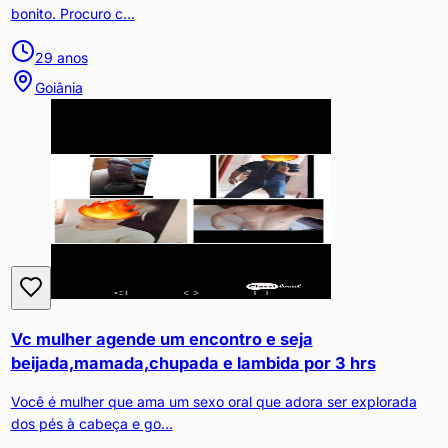
bonito. Procuro c...
29
anos
Goiânia
Vc mulher agende um encontro e seja
beijada,mamada,chupada e lambida por 3 hrs
Você é mulher que ama um sexo oral que adora ser explorada
dos pés à cabeça e go...