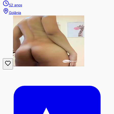
52
anos
Goiânia