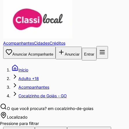
Acompanhantes
Cidades
Créditos
Anunciar Acompanhante
Anunciar
Entrar
Início
Adulto +18
Acompanhantes
Cocalzinho de Goiás - GO
O que você procura?
em cocalzinho-de-goias
Localizado
Pressione para filtrar