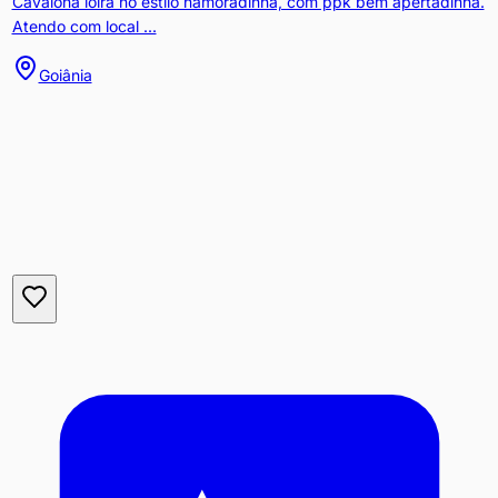
Cavalona loira no estilo namoradinha, com ppk bem apertadinha.
Atendo com local ...
Goiânia