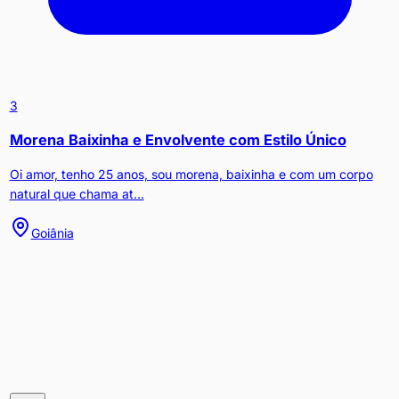
3
Morena Baixinha e Envolvente com Estilo Único
Oi amor, tenho 25 anos, sou morena, baixinha e com um corpo
natural que chama at...
Goiânia