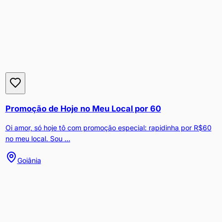
Promoção de Hoje no Meu Local por 60
Oi amor, só hoje tô com promoção especial: rapidinha por R$60
no meu local. Sou ...
Goiânia