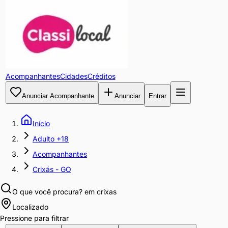
Acompanhantes
Cidades
Créditos
Anunciar Acompanhante
Anunciar
Entrar
Início
Adulto +18
Acompanhantes
Crixás - GO
O que você procura?
em crixas
Localizado
Pressione para filtrar