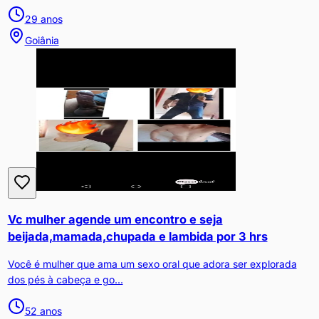
29
anos
Goiânia
Vc mulher agende um encontro e seja
beijada,mamada,chupada e lambida por 3 hrs
Você é mulher que ama um sexo oral que adora ser explorada
dos pés à cabeça e go...
52
anos