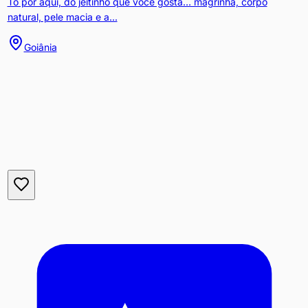
Tô por aqui, do jeitinho que você gosta… magrinha, corpo
natural, pele macia e a...
Goiânia