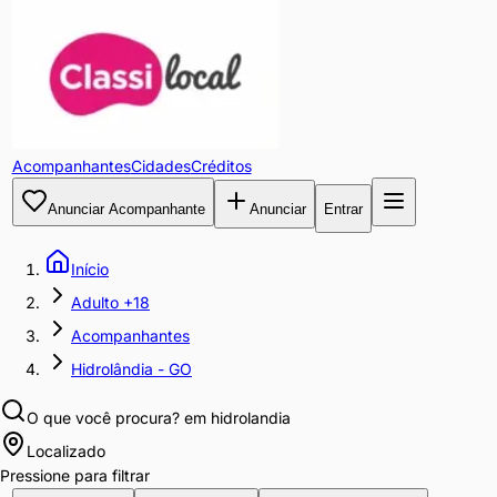
Acompanhantes
Cidades
Créditos
Anunciar Acompanhante
Anunciar
Entrar
Início
Adulto +18
Acompanhantes
Hidrolândia - GO
O que você procura?
em hidrolandia
Localizado
Pressione para filtrar