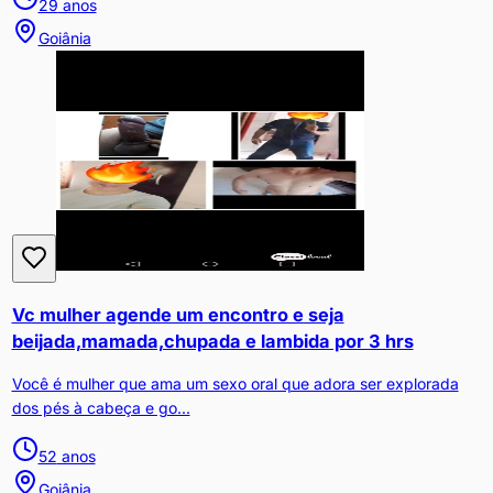
29
anos
Goiânia
Vc mulher agende um encontro e seja
beijada,mamada,chupada e lambida por 3 hrs
Você é mulher que ama um sexo oral que adora ser explorada
dos pés à cabeça e go...
52
anos
Goiânia