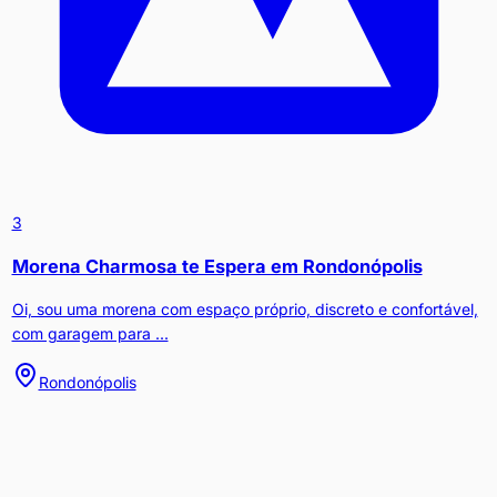
3
Morena Charmosa te Espera em Rondonópolis
Oi, sou uma morena com espaço próprio, discreto e confortável,
com garagem para ...
Rondonópolis